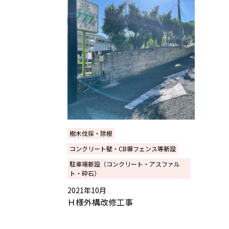
樹木伐採・除根
コンクリート壁・CB塀フェンス等新設
駐車場新設（コンクリート・アスファル
ト・砕石）
2021年10月
Ｈ様外構改修工事